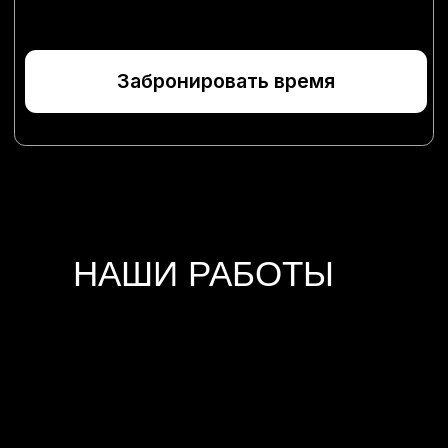
+7 (967) 273-19-07
г. Люберцы, Новорязанское
ш., 7, этаж - 2
ПН-ВС 10:00-20:00
О нас
Преимущества
Цены и услуги
Наши работы
Локация
*
Контакты
©Монтана2026
Политика конфиденциальности