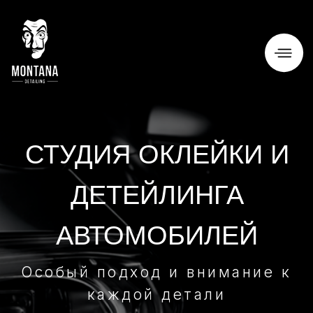
О нас
Преимущества
СТУДИЯ ОКЛЕЙКИ И
Цены и услуги
ДЕТЕЙЛИНГА
Наши работы
АВТОМОБИЛЕЙ
Локация
Контакты
Особый подход и внимание к
каждой детали
+7 (967) 273-19-07
Узнать актуальные акции
Забронировать время