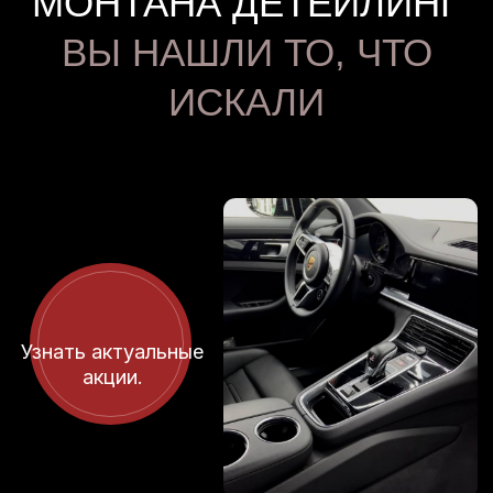
Мы выполнили огромное множество
проектов по оклейке автомобилей — от
простых фар, до сложных обвесов
KHANN
.
У нас более
200 реальных отзывов
и рейтинг
5 ⭐
на Яндекс.Картах, 2GIS и
Google Maps.
Для нас важен честный подход — без
навязывания лишнего.
Наша цель - что б Вы остались довольны.