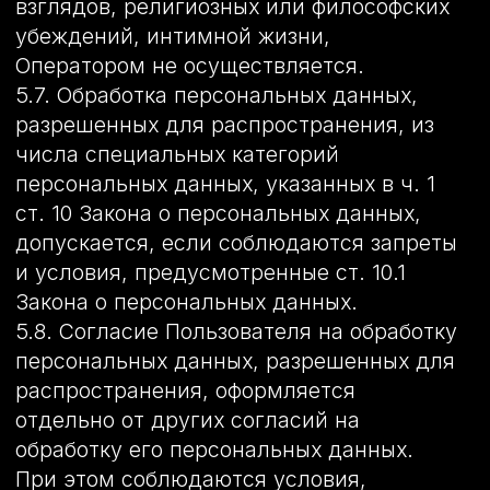
писем;
– заключение, исполнение и
прекращение гражданско-правовых
договоров;
– предоставление доступа Пользователю
к сервисам, информации и/или
материалам, содержащимся на веб-
сайте http://оклейка-авто-пленкой.com.
7.2. Также Оператор имеет право
направлять Пользователю уведомления
о новых продуктах и услугах,
специальных предложениях и различных
событиях. Пользователь всегда может
отказаться от получения
информационных сообщений, направив
Оператору письмо на адрес электронной
почты detailingmontana@yandex.ru с
пометкой «Отказ от уведомлений о
новых продуктах и услугах и
специальных предложениях».
7.3. Обезличенные данные
Пользователей, собираемые с помощью
сервисов интернет-статистики, служат