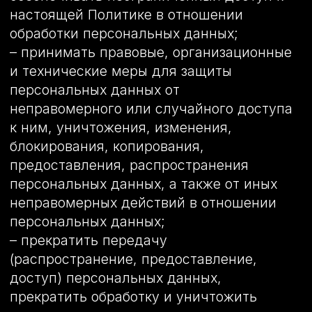
соответствии с законодательством РФ.
5. Оператор может обрабатывать
следующие персональные данные
Пользователя
5.1. Фамилия, имя, отчество.
5.2. Электронный адрес.
5.3. Номера телефонов.
5.4. Также на сайте происходит сбор и
обработка обезличенных данных о
посетителях (в т.ч. файлов «cookie») с
помощью сервисов интернет-статистики
(Яндекс Метрика и Гугл Аналитика и
других).
5.5. Вышеперечисленные данные далее
по тексту Политики объединены общим
понятием Персональные данные.
5.6. Обработка специальных категорий
персональных данных, касающихся
расовой, национальной
принадлежности, политических
взглядов, религиозных или философских
убеждений, интимной жизни,
Оператором не осуществляется.
5.7. Обработка персональных данных,