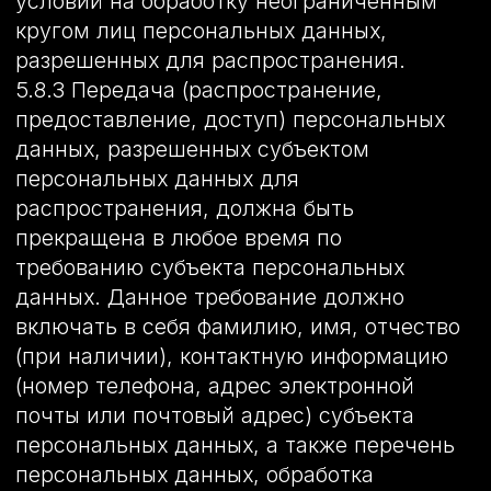
нормативно-правовые акты в сфере
защиты персональных данных;
– согласия Пользователей на обработку
их персональных данных, на обработку
персональных данных, разрешенных для
распространения.
8.2. Оператор обрабатывает
персональные данные Пользователя
только в случае их заполнения и/или
отправки Пользователем
самостоятельно через специальные
формы, расположенные на сайте http://
оклейка-авто-пленкой.com или
направленные Оператору посредством
электронной почты. Заполняя
соответствующие формы и/или
отправляя свои персональные данные
Оператору, Пользователь выражает свое
согласие с данной Политикой.
8.3. Оператор обрабатывает
обезличенные данные о Пользователе в
случае, если это разрешено в
настройках браузера Пользователя