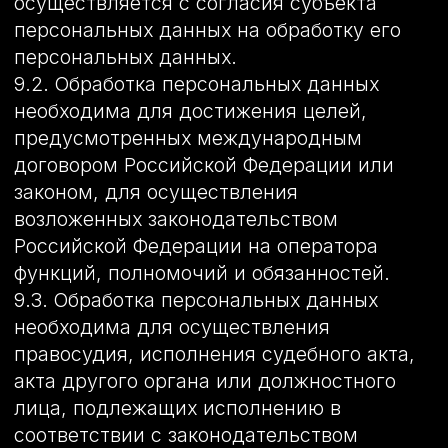
иное не предусмотрено федеральным
законом.
14. Заключительные положения
14.1. Пользователь может получить
любые разъяснения по интересующим
вопросам, касающимся обработки его
персональных данных, обратившись к
Оператору с помощью электронной
почты detailingmontana@yandex.ru.
14.2. В данном документе будут
отражены любые изменения политики
обработки персональных данных
Оператором. Политика действует
бессрочно до замены ее новой версией.
14.3. Актуальная версия Политики в
свободном доступе расположена в сети
Интернет по адресу http://оклейка-авто-
пленкой.com/privacy.