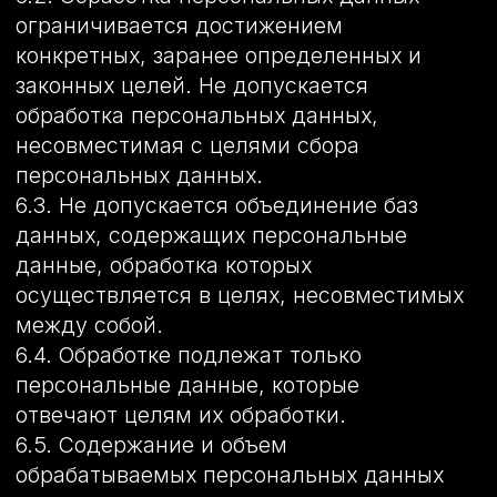
акта другого органа или должностного
лица, подлежащих исполнению в
соответствии с законодательством
Российской Федерации об
исполнительном производстве.
9.4. Обработка персональных данных
необходима для исполнения договора,
стороной которого либо
выгодоприобретателем или
поручителем по которому является
субъект персональных данных, а также
для заключения договора по инициативе
субъекта персональных данных или
договора, по которому субъект
персональных данных будет являться
выгодоприобретателем или
поручителем.
9.5. Обработка персональных данных
необходима для осуществления прав и
законных интересов оператора или
третьих лиц либо для достижения
общественно значимых целей при
условии, что при этом не нарушаются