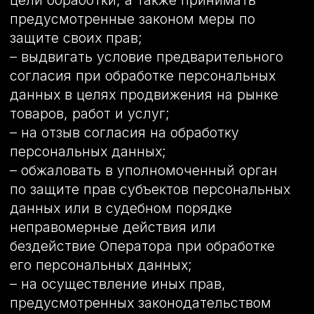
которых подлежит прекращению.
Указанные в данном требовании
персональные данные могут
обрабатываться только Оператором,
которому оно направлено.
5.8.4 Согласие на обработку
персональных данных, разрешенных для
распространения, прекращает свое
действие с момента поступления
Оператору требования, указанного в п.
5.8.3 настоящей Политики в отношении
обработки персональных данных.
6. Принципы обработки персональных
данных 6.1. Обработка персональных
данных осуществляется на законной и
справедливой основе.
6.2. Обработка персональных данных
ограничивается достижением
конкретных, заранее определенных и
законных целей. Не допускается
обработка персональных данных,
несовместимая с целями сбора
персональных данных.