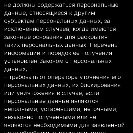
непосредственно.
5.8.2 Оператор обязан в срок не позднее
трех рабочих дней с момента получения
указанного согласия Пользователя
опубликовать информацию об условиях
обработки, о наличии запретов и
условий на обработку неограниченным
кругом лиц персональных данных,
разрешенных для распространения.
5.8.3 Передача (распространение,
предоставление, доступ) персональных
данных, разрешенных субъектом
персональных данных для
распространения, должна быть
прекращена в любое время по
требованию субъекта персональных
данных. Данное требование должно
включать в себя фамилию, имя, отчество
(при наличии), контактную информацию
(номер телефона, адрес электронной
почты или почтовый адрес) субъекта
персональных данных, а также перечень
персональных данных, обработка