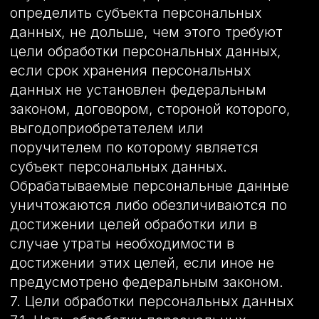
персональных данных.
10.1. Оператор обеспечивает сохранность
персональных данных и принимает все
возможные меры, исключающие доступ
к персональным данным
неуполномоченных лиц.
10.2. Персональные данные
Пользователя никогда, ни при каких
условиях не будут переданы третьим
лицам, за исключением случаев,
связанных с исполнением действующего
законодательства либо в случае, если
субъектом персональных данных дано
согласие Оператору на передачу данных
третьему лицу для исполнения
обязательств по гражданско-правовому
договору.
10.3. В случае выявления неточностей в
персональных данных, Пользователь
может актуализировать их
самостоятельно, путем направления
Оператору уведомление на адрес
электронной почты Оператора