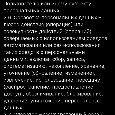
данными.
2.8. Персональные данные – любая
информация, относящаяся прямо или
косвенно к определенному или
определяемому Пользователю веб-сайта
http://оклейка-авто-пленкой.com.
2.9. Персональные данные, разрешенные
субъектом персональных данных для
распространения, - персональные
данные, доступ неограниченного круга
лиц к которым предоставлен субъектом
персональных данных путем дачи
согласия на обработку персональных
данных, разрешенных субъектом
персональных данных для
распространения в порядке,
предусмотренном Законом о
персональных данных (далее -
персональные данные, разрешенные для
распространения).
2.10. Пользователь – любой посетитель
веб-сайта http://оклейка-авто-
пленкой.com.