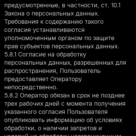
для сбора информации о действиях
Пользователей на сайте, улучшения
качества сайта и его содержания.
8. Правовые основания обработки
персональных данных
8.1. Правовыми основаниями обработки
персональных данных Оператором
являются:
–
перечислите нормативно-правовые
акты, регулирующие отношения,
связанные с вашей деятельностью,
например, если ваша деятельность
связана с информационными
технологиями, в частности с созданием
сайтов, то здесь можно указать
Федеральный закон "Об информации,
информационных технологиях и о защите
информации" от 27.07.2006 N 149-ФЗ
;
– уставные документы Оператора;
– договоры, заключаемые между
оператором и субъектом персональных
данных;
– федеральные законы, иные