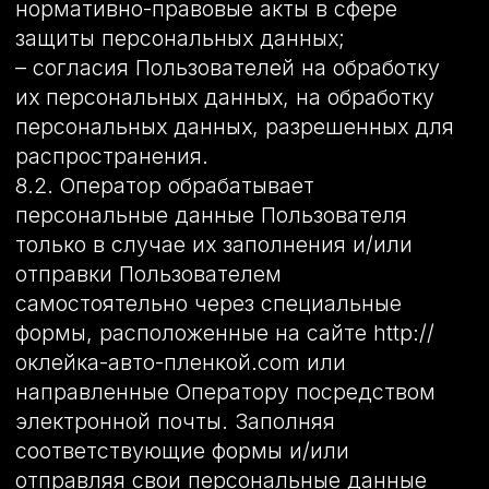
данных.
11. Перечень действий, производимых
Оператором с полученными
персональными данными
11.1. Оператор осуществляет сбор,
запись, систематизацию, накопление,
хранение, уточнение (обновление,
изменение), извлечение, использование,
передачу (распространение,
предоставление, доступ),
обезличивание, блокирование, удаление
и уничтожение персональных данных.
11.2. Оператор осуществляет
автоматизированную обработку
персональных данных с получением и/
или передачей полученной информации
по информационно-
телекоммуникационным сетям или без
таковой.
12. Трансграничная передача
персональных данных 12.1. Оператор до
начала осуществления трансграничной
передачи персональных данных обязан