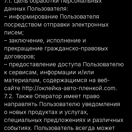
detailingmontana@yandex.ru с пометкой
«Актуализация персональных данных».
10.4. Срок обработки персональных
данных определяется достижением
целей, для которых были собраны
персональные данные, если иной срок
не предусмотрен договором или
действующим законодательством.
Пользователь может в любой момент
отозвать свое согласие на обработку
персональных данных, направив
Оператору уведомление посредством
электронной почты на электронный
адрес Оператора
detailingmontana@yandex.ru с пометкой
«Отзыв согласия на обработку
персональных данных».
10.5. Вся информация, которая
собирается сторонними сервисами, в
том числе платежными системами,
средствами связи и другими
поставщиками услуг, хранится и
обрабатывается указанными лицами
(Операторами) в соответствии с их