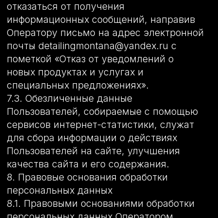
Пользовательским соглашением и
Политикой конфиденциальности.
Субъект персональных данных и/или
Пользователь обязан самостоятельно
своевременно ознакомиться с
указанными документами. Оператор не
несет ответственность за действия
третьих лиц, в том числе указанных в
настоящем пункте поставщиков услуг.
10.6. Установленные субъектом
персональных данных запреты на
передачу (кроме предоставления
доступа), а также на обработку или
условия обработки (кроме получения
доступа) персональных данных,
разрешенных для распространения, не
действуют в случаях обработки
персональных данных в
государственных, общественных и иных
публичных интересах, определенных
законодательством РФ.
10.7. Оператор при обработке
персональных данных обеспечивает