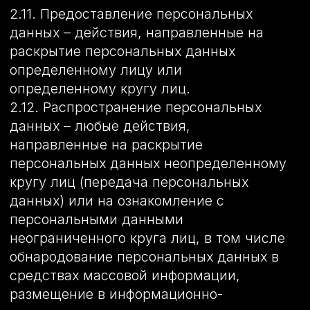
Оператор вправе продолжить обработку
персональных данных без согласия
субъекта персональных данных при
наличии оснований, указанных в Законе
о персональных данных;
– самостоятельно определять состав и
перечень мер, необходимых и
достаточных для обеспечения
выполнения обязанностей,
предусмотренных Законом о
персональных данных и принятыми в
соответствии с ним нормативными
правовыми актами, если иное не
предусмотрено Законом о персональных
данных или другими федеральными
законами.
3.2. Оператор обязан:
– предоставлять субъекту персональных
данных по его просьбе информацию,
касающуюся обработки его
персональных данных;
– организовывать обработку
персональных данных в порядке,