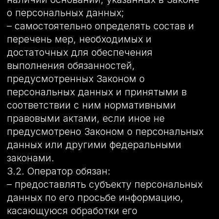
не должны содержаться персональные
данные, относящиеся к другим
субъектам персональных данных, за
исключением случаев, когда имеются
законные основания для раскрытия
таких персональных данных. Перечень
информации и порядок ее получения
установлен Законом о персональных
данных;
– требовать от оператора уточнения его
персональных данных, их блокирования
или уничтожения в случае, если
персональные данные являются
неполными, устаревшими, неточными,
незаконно полученными или не
являются необходимыми для заявленной
цели обработки, а также принимать
предусмотренные законом меры по
защите своих прав;
– выдвигать условие предварительного
согласия при обработке персональных
данных в целях продвижения на рынке
товаров, работ и услуг;