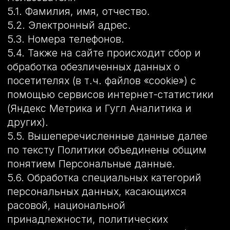
данных.
6.7. Хранение персональных данных
осуществляется в форме, позволяющей
определить субъекта персональных
данных, не дольше, чем этого требуют
цели обработки персональных данных,
если срок хранения персональных
данных не установлен федеральным
законом, договором, стороной которого,
выгодоприобретателем или
поручителем по которому является
субъект персональных данных.
Обрабатываемые персональные данные
уничтожаются либо обезличиваются по
достижении целей обработки или в
случае утраты необходимости в
достижении этих целей, если иное не
предусмотрено федеральным законом.
7. Цели обработки персональных данных
7.1. Цель обработки персональных
данных Пользователя:
– информирование Пользователя
посредством отправки электронных