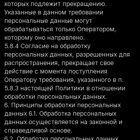
(включено сохранение файлов «cookie» и
использование технологии JavaScript).
8.4. Субъект персональных данных
самостоятельно принимает решение о
предоставлении его персональных
данных и дает согласие свободно, своей
волей и в своем интересе.
9. Условия обработки персональных
данных
9.1. Обработка персональных данных
осуществляется с согласия субъекта
персональных данных на обработку его
персональных данных.
9.2. Обработка персональных данных
необходима для достижения целей,
предусмотренных международным
договором Российской Федерации или
законом, для осуществления
возложенных законодательством
Российской Федерации на оператора
функций, полномочий и обязанностей.
9.3. Обработка персональных данных
необходима для осуществления
правосудия, исполнения судебного акта,