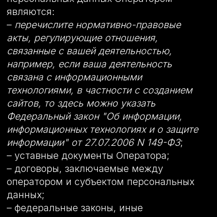
конфиденциальность персональных
данных.
10.8. Оператор осуществляет хранение
персональных данных в форме,
позволяющей определить субъекта
персональных данных, не дольше, чем
этого требуют цели обработки
персональных данных, если срок
хранения персональных данных не
установлен федеральным законом,
договором, стороной которого,
выгодоприобретателем или
поручителем по которому является
субъект персональных данных.
10.9. Условием прекращения обработки
персональных данных может являться
достижение целей обработки
персональных данных, истечение срока
действия согласия субъекта
персональных данных или отзыв
согласия субъектом персональных
данных, а также выявление
неправомерной обработки персональных