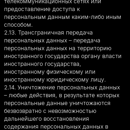
установленном действующим
законодательством РФ;
– отвечать на обращения и запросы
субъектов персональных данных и их
законных представителей в
соответствии с требованиями Закона о
персональных данных;
– сообщать в уполномоченный орган по
защите прав субъектов персональных
данных по запросу этого органа
необходимую информацию в течение 30
дней с даты получения такого запроса;
– публиковать или иным образом
обеспечивать неограниченный доступ к
настоящей Политике в отношении
обработки персональных данных;
– принимать правовые, организационные
и технические меры для защиты
персональных данных от
неправомерного или случайного доступа
к ним, уничтожения, изменения,
блокирования, копирования,
предоставления, распространения
персональных данных, а также от иных